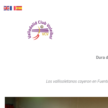
Ir
al
contenido
Inicio
Dura d
Los vallisoletanos cayeron en Fuente