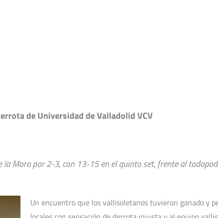
Campus Verano
VCV Zaratán
Convenios y colab
errota de Universidad de Valladolid VCV
 la Mora por 2-3, con 13-15 en el quinto set, frente al todopo
Un encuentro que los vallisoletanos tuvieron ganado y perd
locales con sensación de derrota injusta y al equipo val