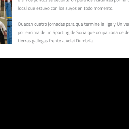
local que estuvo con los suyos en todo momento.
Quedan cuatro jornadas para que termine la liga y Univer
por encima de un Sporting de Soria que ocupa zona de de
tierras gallegas frente a Volei Dumbría.