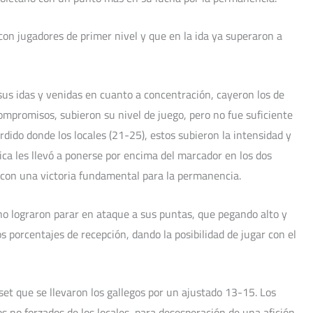
on jugadores de primer nivel y que en la ida ya superaron a
sus idas y venidas en cuanto a concentración, cayeron los de
ompromisos, subieron su nivel de juego, pero no fue suficiente
rdido donde los locales (21-25), estos subieron la intensidad y
ica les llevó a ponerse por encima del marcador en los dos
con una victoria fundamental para la permanencia.
no lograron parar en ataque a sus puntas, que pegando alto y
s porcentajes de recepción, dando la posibilidad de jugar con el
set que se llevaron los gallegos por un ajustado 13-15. Los
os no forzados de los locales, para desesperación de una afición