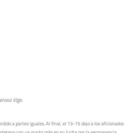
oraciones
Noticias
Calendario
Contacto
deroso Vigo
ido a partes iguales. Al final, el 13-15 dejo a los aficionados
lisoletano con un punto más en su lucha por la permanencia.