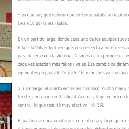
Y es que hay que valorar que enfrente estaba un equipo c
UVa VCV por la vía rápida.
En un partido largo, donde cada uno de los equipos tuvo 
Eduardo Valverde. Y eso que, con respecto a anteriores c
para hacerse con la victoria. Después de un primer set pe
cada vez existían más fallos rivales. Ese cambio de dinám
siguientes juegos, 26-24 y 25-16, y muchos ya soñaban 
Sin embargo, el cuarto set se les complicó mucho más y 
fuerte, anotaban con facilidad. Además, Vigo mejoró en lo
central, lo que resultó muy efectivo (19-25).
El partido se encaminaba así a un intenso y largo quinto 
últimos puntos se decantaron para los visitantes por fall