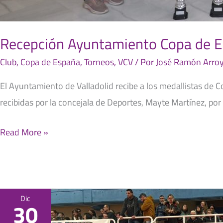
Recepción Ayuntamiento Copa de 
Club
,
Copa de España
,
Torneos
,
VCV
/ Por
José Ramón Arroy
El Ayuntamiento de Valladolid recibe a los medallistas de Co
recibidas por la concejala de Deportes, Mayte Martínez, por
Read More »
VCV
Dic
30
Copa