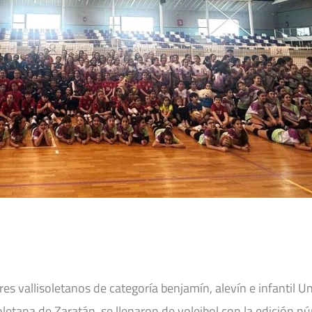
res vallisoletanos de categoría benjamín, alevín e infantil 
soletana de Zaratán, se llenaron de voleibol con la edición n