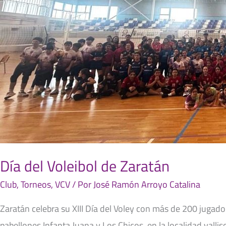
Día del Voleibol de Zaratán
Club
,
Torneos
,
VCV
/ Por
José Ramón Arroyo Catalina
Zaratán celebra su XIII Día del Voley con más de 200 jugado
pabellones Infanta Juana y Los Chicos, en la localidad valli