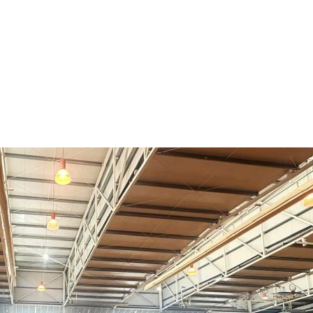
Campus Verano
VCV Zaratán
Convenios y cola