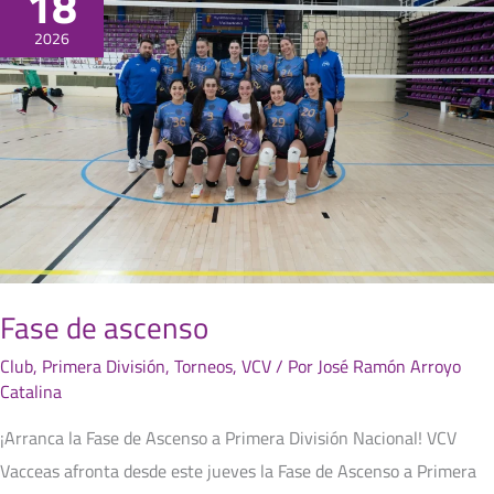
18
de
ascenso
2026
Fase de ascenso
Club
,
Primera División
,
Torneos
,
VCV
/ Por
José Ramón Arroyo
Catalina
¡Arranca la Fase de Ascenso a Primera División Nacional! VCV
Vacceas afronta desde este jueves la Fase de Ascenso a Primera