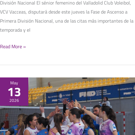
División Nacional El sénior femenino del Valladolid Club Voleibol,
VCV Vacceas, disputará desde este jueves la Fase de Ascenso a
Primera División Nacional, una de las citas más importantes de la
temporada y el
Read More »
Copa
May
13
Castilla
y
2026
León
2026