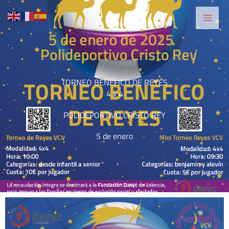
Ir
al
contenido
TORNEO BENÉFICO DE REYES
4 x 4
POLIDEPORTIVO CRISTO REY
5 de enero