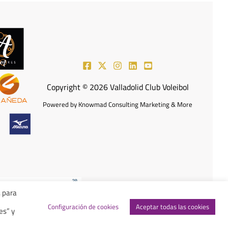
Copyright © 2026 Valladolid Club Voleibol
Powered by Knowmad Consulting Marketing & More
, para
e
ción de Accesibilidad
Configuración de cookies
Aceptar todas las cookies
es” y