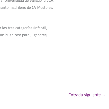
el Universidad de Valladolid VCV,
njunto madrileño de CV Móstoles,
as tres categorías (infantil,
á un buen test para jugadores,
Entrada siguiente
→