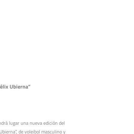
oraciones
Noticias
Calendario
Contacto
Félix Ubierna”
ndrá lugar una nueva edición del
Ubierna”, de voleibol masculino y