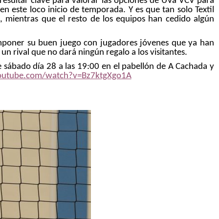
 resultar clave para valorar las opciones de UVa VCV para
 en este loco inicio de temporada. Y es que tan solo Textil
, mientras que el resto de los equipos han cedido algún
 imponer su buen juego con jugadores jóvenes que ya han
un rival que no dará ningún regalo a los visitantes.
e sábado día 28 a las 19:00 en el pabellón de A Cachada y
outube.com/watch?v=Bz7ktgXgo1A