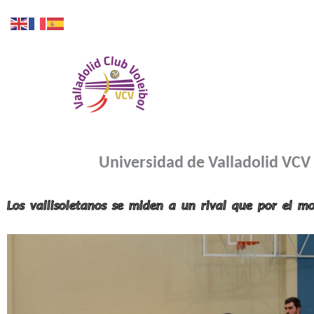
Ir
al
contenido
Inicio
Universidad de Valladolid VCV 
Los vallisoletanos se miden a un rival que por el m