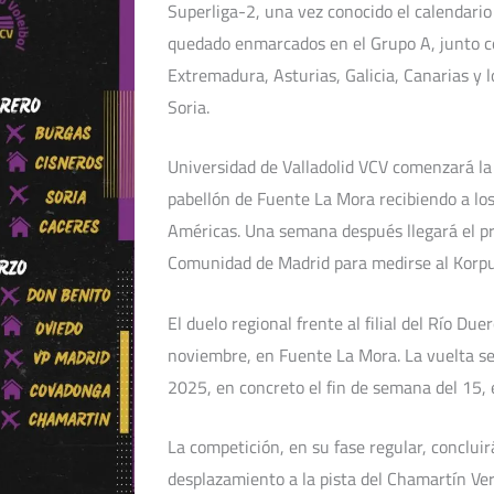
Superliga-2, una vez conocido el calendario
quedado enmarcados en el Grupo A, junto c
Extremadura, Asturias, Galicia, Canarias y l
Soria.
Universidad de Valladolid VCV comenzará la
pabellón de Fuente La Mora recibiendo a los
Américas. Una semana después llegará el p
Comunidad de Madrid para medirse al Korpus
El duelo regional frente al filial del Río Due
noviembre, en Fuente La Mora. La vuelta se
2025, en concreto el fin de semana del 15, 
La competición, en su fase regular, conclui
desplazamiento a la pista del Chamartín Ver