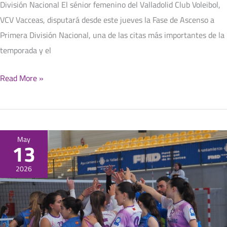
División Nacional El sénior femenino del Valladolid Club Voleibol,
VCV Vacceas, disputará desde este jueves la Fase de Ascenso a
Primera División Nacional, una de las citas más importantes de la
temporada y el
Read More »
Copa
May
13
Castilla
y
2026
León
2026