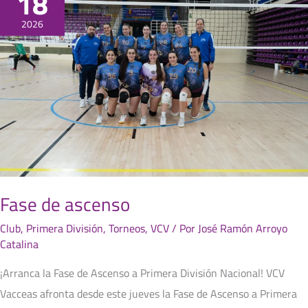
18
de
ascenso
2026
Fase de ascenso
Club
,
Primera División
,
Torneos
,
VCV
/ Por
José Ramón Arroyo
Catalina
¡Arranca la Fase de Ascenso a Primera División Nacional! VCV
Vacceas afronta desde este jueves la Fase de Ascenso a Primera